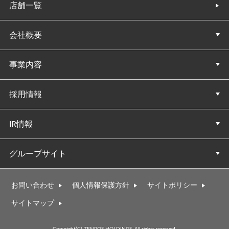
店舗一覧
会社概要
事業内容
会社概要
経営理念
社長の決意表明
テンポス辞典
採用情報
事業内容
1000億企業に向けて
SDGs
IR情報
採用情報
大卒採用
高卒採用
中途採用
パート採用
シニア採用
グループサイト
IR情報
決算短信・会社説明資料
有価証券報告書
コーポレート・ガバナンス報告書
株主総会関連資料
株主優待制度
株価
電子公告
IRメール配信登録
投資家向け何でも回答コーナー
IRニュース
テンポスバスターズ
キッチンテクノ
テンポスドットコム
テンポス情報館
スタジオテンポス
テンポスフィナンシャルトラスト
ディースパーク
テンポスフードプレイス
ステーキのあさくま
ヤマトサカナ株式会社
株式会社オフィスバスターズ
株式会社美道
株式会社トータルテンポス
お問い合わせ
個人情報保護方針
サイトポリシー
サイトマップ